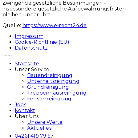
Zwingende gesetzliche Bestimmungen –
insbesondere gesetzliche Aufbewahrungsfristen –
bleiben unberührt.
Quelle:
https://www.e-recht24.de
Impressum
Cookie-Richtlinie (EU)
Datenschutz
Copyright - OceanWP Theme by Nick
Startseite
Unser Service
Bauendreinigung
Unterhaltsreinigung
Grundreinigung
Treppenhausreinigung
Fensterreinigung
Jobs
Kontakt
Über Uns
Unsere Werte
Aktuelles
04261 419 79 57