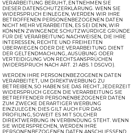
VERARBEITUNG BERUHT, ENTNEHMEN SIE
DIESER DATENSCHUTZERKLÄRUNG. WENN SIE
WIDERSPRUCH EINLEGEN, WERDEN WIR IHRE
BETROFFENEN PERSONENBEZOGENEN DATEN
NICHT MEHR VERARBEITEN, ES SEI DENN, WIR
KÖNNEN ZWINGENDE SCHUTZWÜRDIGE GRÜNDE
FÜR DIE VERARBEITUNG NACHWEISEN, DIE IHRE
INTERESSEN, RECHTE UND FREIHEITEN
ÜBERWIEGEN ODER DIE VERARBEITUNG DIENT
DER GELTENDMACHUNG, AUSÜBUNG ODER
VERTEIDIGUNG VON RECHTSANSPRÜCHEN
(WIDERSPRUCH NACH ART. 21 ABS. 1 DSGVO).
WERDEN IHRE PERSONENBEZOGENEN DATEN
VERARBEITET, UM DIREKTWERBUNG ZU
BETREIBEN, SO HABEN SIE DAS RECHT, JEDERZEIT
WIDERSPRUCH GEGEN DIE VERARBEITUNG SIE
BETREFFENDER PERSONENBEZOGENER DATEN
ZUM ZWECKE DERARTIGER WERBUNG
EINZULEGEN; DIES GILT AUCH FÜR DAS
PROFILING, SOWEIT ES MIT SOLCHER
DIREKTWERBUNG IN VERBINDUNG STEHT. WENN
SIE WIDERSPRECHEN, WERDEN IHRE
PERSONENBEZOGENEN DATEN ANSCHLIESSEND